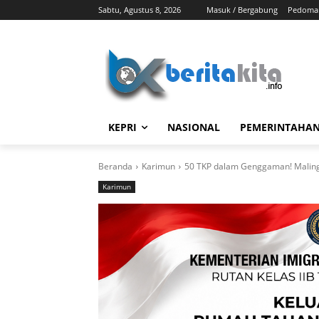
Sabtu, Agustus 8, 2026
Masuk / Bergabung
Pedoman
KEPRI
NASIONAL
PEMERINTAHA
Beranda
Karimun
50 TKP dalam Genggaman! Maling K
Karimun