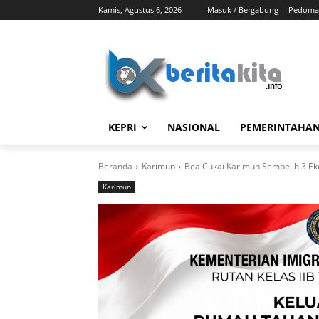
Kamis, Agustus 6, 2026
Masuk / Bergabung
Pedoman
KEPRI
NASIONAL
PEMERINTAHA
Beranda
Karimun
Bea Cukai Karimun Sembelih 3 Eko
Karimun