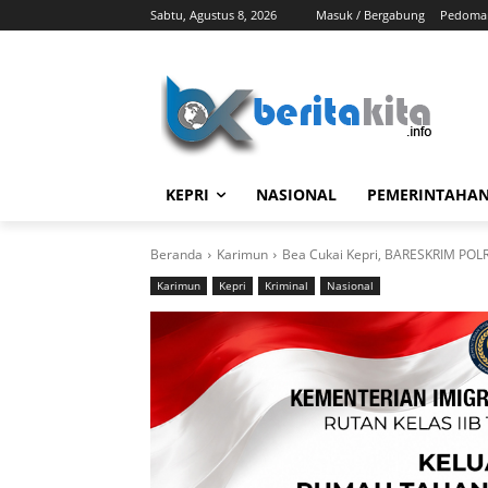
Sabtu, Agustus 8, 2026
Masuk / Bergabung
Pedoman
KEPRI
NASIONAL
PEMERINTAHA
Beranda
Karimun
Bea Cukai Kepri, BARESKRIM POLR
Karimun
Kepri
Kriminal
Nasional