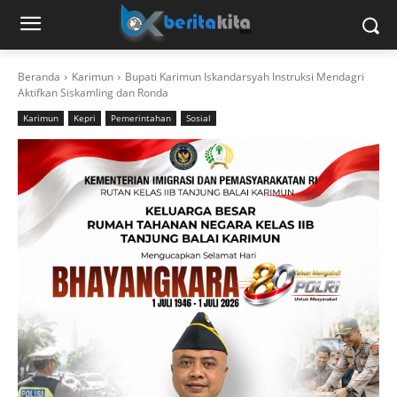
Beranda
Karimun
Bupati Karimun Iskandarsyah Instruksi Mendagri
Aktifkan Siskamling dan Ronda
Karimun
Kepri
Pemerintahan
Sosial