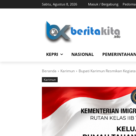
Sabtu, Agustus 8, 2026
Masuk / Bergabung
Pedoman
KEPRI
NASIONAL
PEMERINTAHA
Beranda
Karimun
Bupati Karimun Resmikan Kegiat
Karimun