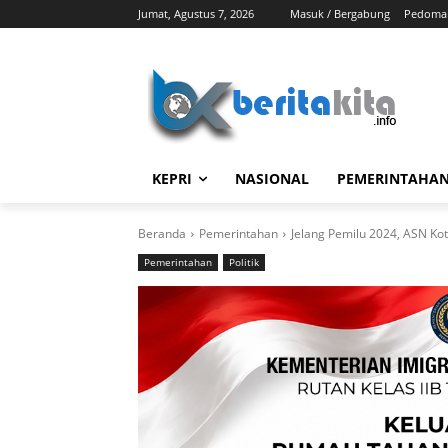
Jumat, Agustus 7, 2026
Masuk / Bergabung
Pedoman
KEPRI
NASIONAL
PEMERINTAHA
Beranda
Pemerintahan
Jelang Pemilu 2024, ASN Kot
Pemerintahan
Politik