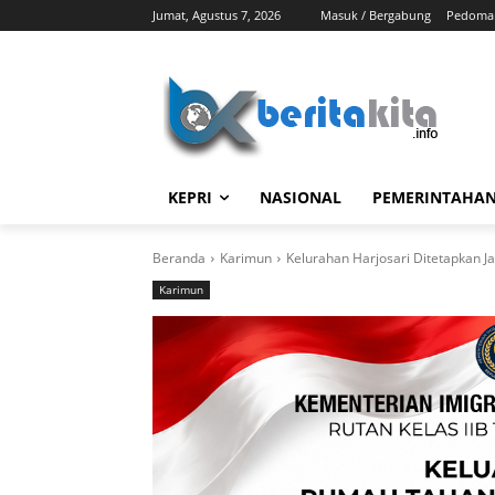
Jumat, Agustus 7, 2026
Masuk / Bergabung
Pedoman
KEPRI
NASIONAL
PEMERINTAHA
Beranda
Karimun
Kelurahan Harjosari Ditetapkan J
Karimun