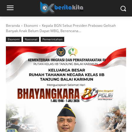
Beranda
Ekonomi
Kepala BGN Sebut Presiden Prabowo Gelisah
Banyak Anak Belum Dapat MBG, Berencana...
Ekonomi
Nasional
Pemerintahan