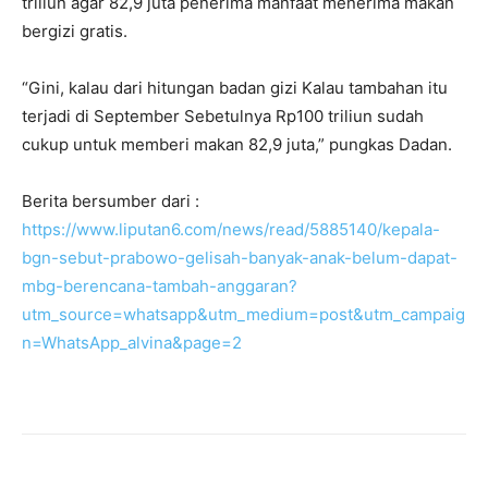
triliun agar 82,9 juta penerima manfaat menerima makan
bergizi gratis.
“Gini, kalau dari hitungan badan gizi Kalau tambahan itu
terjadi di September Sebetulnya Rp100 triliun sudah
cukup untuk memberi makan 82,9 juta,” pungkas Dadan.
Berita bersumber dari :
https://www.liputan6.com/news/read/5885140/kepala-
bgn-sebut-prabowo-gelisah-banyak-anak-belum-dapat-
mbg-berencana-tambah-anggaran?
utm_source=whatsapp&utm_medium=post&utm_campaig
n=WhatsApp_alvina&page=2