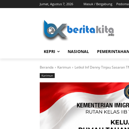
Jumat, Agustus 7, 2026
Masuk / Bergabung
Pedoman
KEPRI
NASIONAL
PEMERINTAHA
Beranda
Karimun
Letkol Inf Denny Tinjau Sasaran 
Karimun