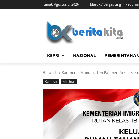
Jumat, Agustus 7, 2026
Masuk / Bergabung
Pedoman
KEPRI
NASIONAL
PEMERINTAHA
Beranda
Karimun
Mantap...Tim Panther Polres Kari
Karimun
Kriminal