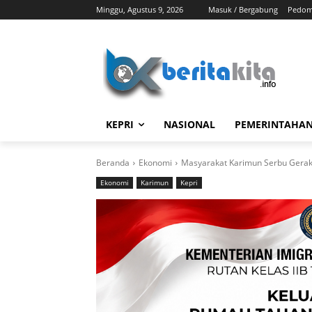
Minggu, Agustus 9, 2026
Masuk / Bergabung
Pedom
KEPRI
NASIONAL
PEMERINTAHA
Beranda
Ekonomi
Masyarakat Karimun Serbu Geraka
Ekonomi
Karimun
Kepri