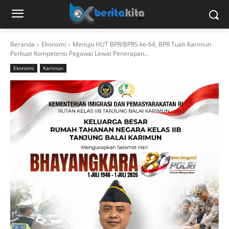
Beranda
Ekonomi
Menuju HUT BPR/BPRS ke-64, BPR Tuah Karimun
Perkuat Kompetensi Pegawai Lewat Penerapan...
Ekonomi
Karimun