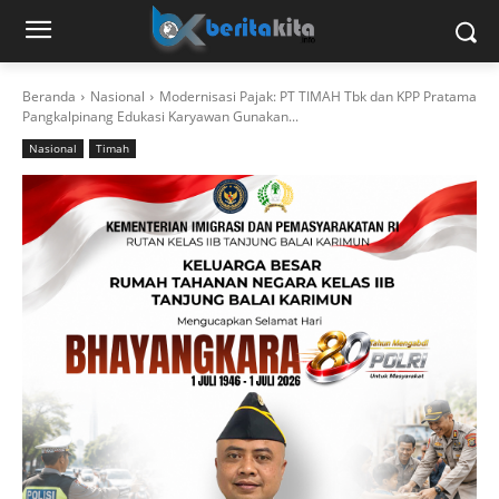
Beranda
Nasional
Modernisasi Pajak: PT TIMAH Tbk dan KPP Pratama
Pangkalpinang Edukasi Karyawan Gunakan...
Nasional
Timah