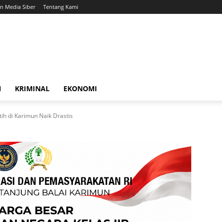
 Media Siber
Tentang Kami
N
KRIMINAL
EKONOMI
h di Karimun Naik Drastis