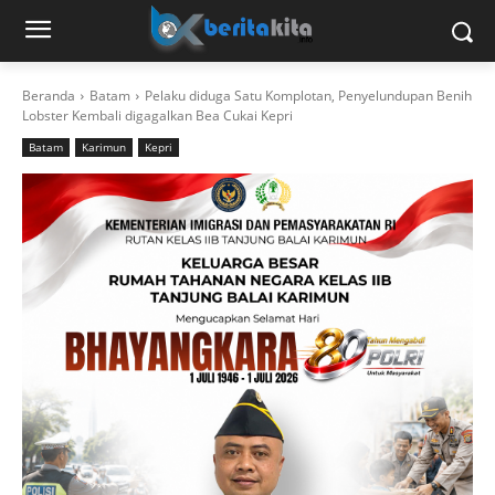
Beranda
Batam
Pelaku diduga Satu Komplotan, Penyelundupan Benih
Lobster Kembali digagalkan Bea Cukai Kepri
Batam
Karimun
Kepri