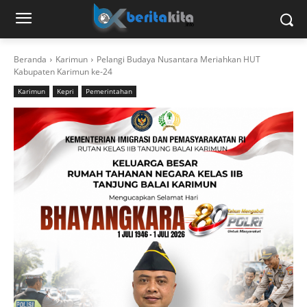
Beranda
Karimun
Pelangi Budaya Nusantara Meriahkan HUT
Kabupaten Karimun ke-24
Karimun
Kepri
Pemerintahan