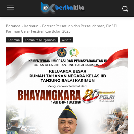
Beranda
Karimun
Pererat Persatuan dan Persaudaraan, PMSTI
Karimun Gelar Festival Kue Bulan 2025
Karimun
Komunitas/Organisasi
Wisata