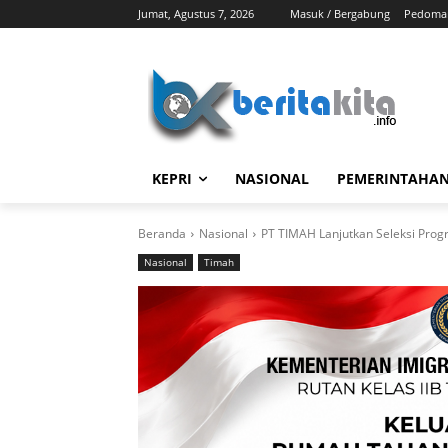
Jumat, Agustus 7, 2026
Masuk / Bergabung
Pedoman
KEPRI
NASIONAL
PEMERINTAHA
Beranda
Nasional
PT TIMAH Lanjutkan Seleksi Progr
Nasional
Timah