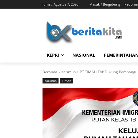
Jumat, Agustus 7, 2026
Masuk / Bergabung
Pedoman
KEPRI
NASIONAL
PEMERINTAHA
Beranda
Karimun
PT TIMAH Tbk Dukung Pembanguna
Karimun
Timah