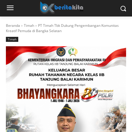
Beranda
Timah
PT Timah Tbk Dukung Pengembangan Komunitas
Kreatif Pemuda di Bangka Selatan
Timah