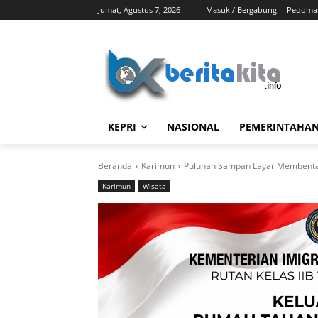
Jumat, Agustus 7, 2026
Masuk / Bergabung
Pedoman
KEPRI
NASIONAL
PEMERINTAHA
Beranda
Karimun
Puluhan Sampan Layar Membentan
Karimun
Wisata