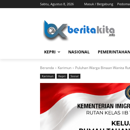
Sabtu, Agustus 8, 2026
Masuk / Bergabung
Pedoman
KEPRI
NASIONAL
PEMERINTAHA
Beranda
Karimun
Puluhan Warga Binaan Wanita Ruta
Karimun
Kepri
Sosial