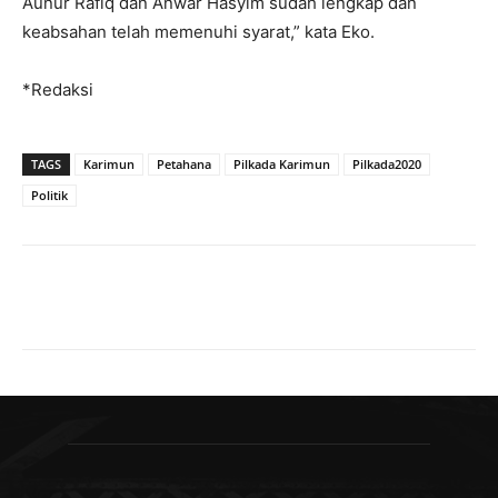
Aunur Rafiq dan Anwar Hasyim sudah lengkap dan
keabsahan telah memenuhi syarat,” kata Eko.
*Redaksi
TAGS
Karimun
Petahana
Pilkada Karimun
Pilkada2020
Politik