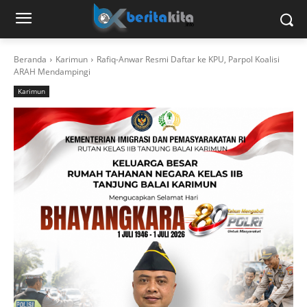
Beranda
Karimun
Rafiq-Anwar Resmi Daftar ke KPU, Parpol Koalisi
ARAH Mendampingi
Karimun