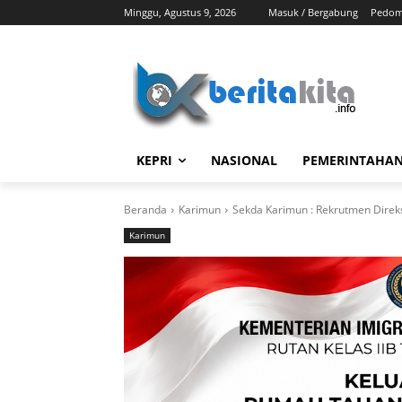
Minggu, Agustus 9, 2026
Masuk / Bergabung
Pedom
KEPRI
NASIONAL
PEMERINTAHA
Beranda
Karimun
Sekda Karimun : Rekrutmen Direk
Karimun