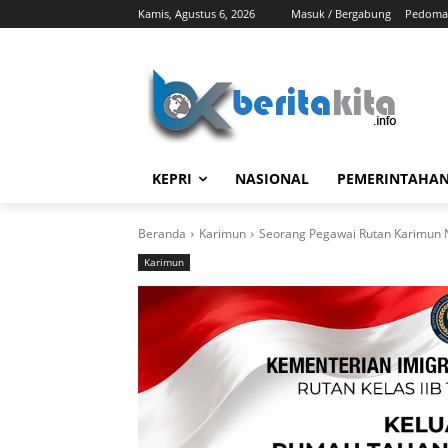
Kamis, Agustus 6, 2026
Masuk / Bergabung
Pedoman
KEPRI
NASIONAL
PEMERINTAHA
Beranda
Karimun
Seorang Pegawai Rutan Karimun N
Karimun