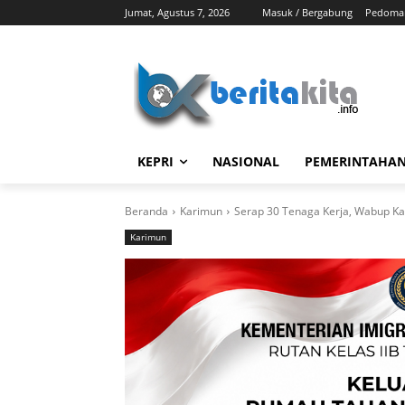
Jumat, Agustus 7, 2026
Masuk / Bergabung
Pedoman
KEPRI
NASIONAL
PEMERINTAHA
Beranda
Karimun
Serap 30 Tenaga Kerja, Wabup Kar
Karimun