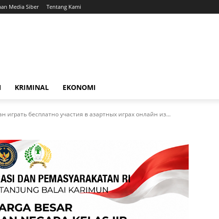
an Media Siber
Tentang Kami
N
KRIMINAL
EKONOMI
н играть бесплатно участия в азартных играх онлайн из...