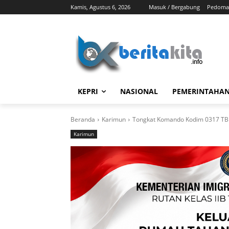
Kamis, Agustus 6, 2026
Masuk / Bergabung
Pedoman
KEPRI
NASIONAL
PEMERINTAHA
Beranda
Karimun
Tongkat Komando Kodim 0317 TBK B
Karimun