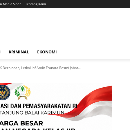
 Media Siber
Tentang Kami
N
KRIMINAL
EKONOMI
erpindah, Letkol Inf Andit Franata Resmi Jabat...