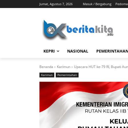
Jumat, Agustus 7, 2026
Masuk / Bergabung
Pedoman
KEPRI
NASIONAL
PEMERINTAHA
Beranda
Karimun
Upacara HUT ke-79 RI, Bupati Au
Karimun
Pemerintahan