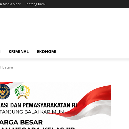
 Media Siber
Tentang Kami
N
KRIMINAL
EKONOMI
 di Batam