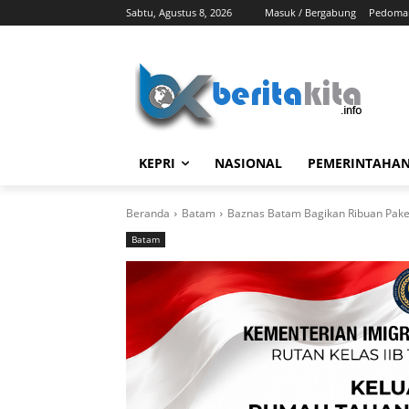
Sabtu, Agustus 8, 2026
Masuk / Bergabung
Pedoman
KEPRI
NASIONAL
PEMERINTAHA
Beranda
Batam
Baznas Batam Bagikan Ribuan Pak
Batam