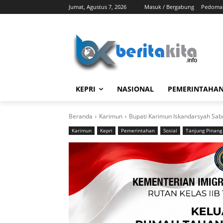
Jumat, Agustus 7, 2026
Masuk / Bergabung
Pedoman
KEPRI
NASIONAL
PEMERINTAHA
Beranda
Karimun
Bupati Karimun Iskandarsyah Sab
Karimun
Kepri
Pemerintahan
Sosial
Tanjung Pinang