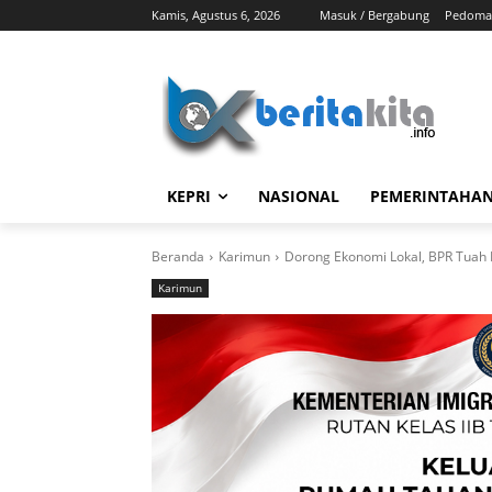
Kamis, Agustus 6, 2026
Masuk / Bergabung
Pedoman
KEPRI
NASIONAL
PEMERINTAHA
Beranda
Karimun
Dorong Ekonomi Lokal, BPR Tuah 
Karimun