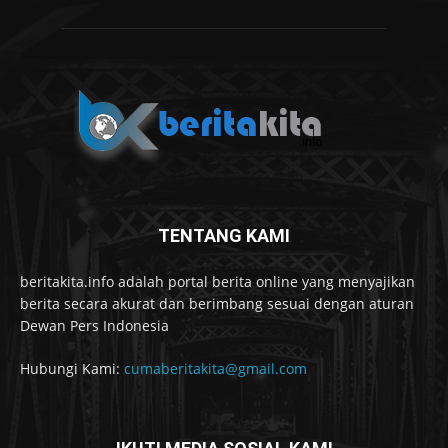
TENTANG KAMI
beritakita.info adalah portal berita online yang menyajikan
berita secara akurat dan berimbang sesuai dengan aturan
Dewan Pers Indonesia
Hubungi Kami:
cumaberitakita@gmail.com