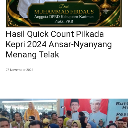
Hasil Quick Count Pilkada
Kepri 2024 Ansar-Nyanyang
Menang Telak
27 November 2024