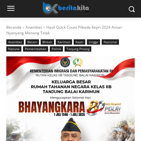
Beranda
Anambas
Hasil Quick Count Pilkada Kepri 2024 Ansar-
Nyanyang Menang Telak
Anambas
Batam
Bintan
Karimun
Kepri
Lingga
Nasional
Natuna
Pemerintahan
Politik
Tanjung Pinang