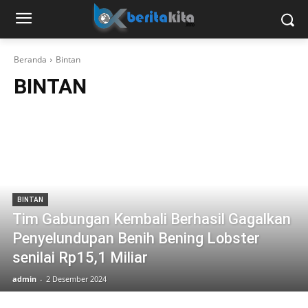
Beranda
Bintan
BINTAN
BINTAN
Tim Gabungan Kembali Berhasil Gagalkan
Penyelundupan Benih Bening Lobster
senilai Rp15,1 Miliar
admin
-
2 Desember 2024