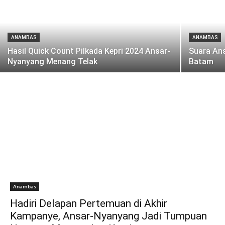
ANAMBAS
ANAMBAS
Hasil Quick Count Pilkada Kepri 2024 Ansar-
Suara Ans
Nyanyang Menang Telak
Batam
Anambas
Hadiri Delapan Pertemuan di Akhir
Kampanye, Ansar-Nyanyang Jadi Tumpuan