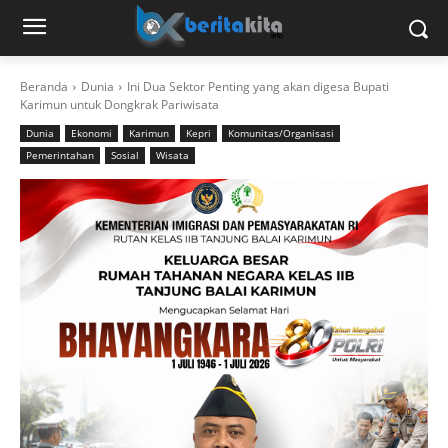
Beranda
Dunia
Ini Dua Sektor Penting yang akan digesa Bupati
Karimun untuk Dongkrak Pariwisata
Dunia
Ekonomi
Karimun
Kepri
Komunitas/Organisasi
Pemerintahan
Sosial
Wisata