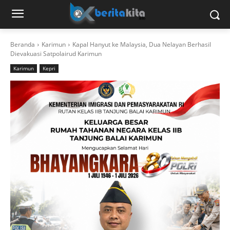
Beranda
Karimun
Kapal Hanyut ke Malaysia, Dua Nelayan Berhasil
Dievakuasi Satpolairud Karimun
Karimun
Kepri