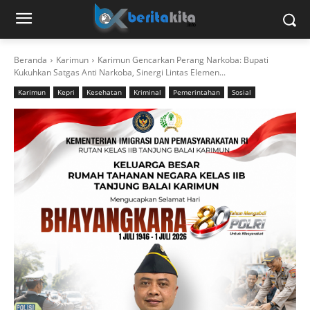
Beranda
Karimun
Karimun Gencarkan Perang Narkoba: Bupati
Kukuhkan Satgas Anti Narkoba, Sinergi Lintas Elemen...
Karimun
Kepri
Kesehatan
Kriminal
Pemerintahan
Sosial