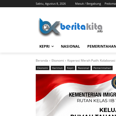
Sabtu, Agustus 8, 2026
Masuk / Bergabung
Pedoman
KEPRI
NASIONAL
PEMERINTAHA
Beranda
Ekonomi
Koperasi Merah Putih: Kolaborasi
Ekonomi
Karimun
Kepri
Nasional
Pemerintahan