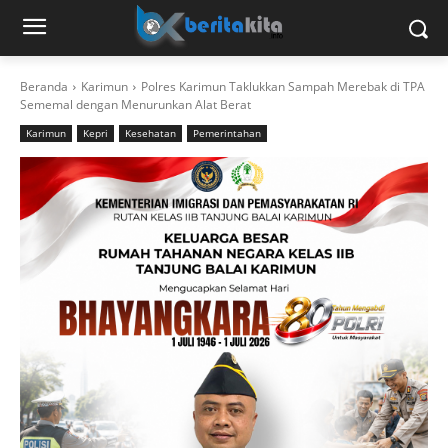
Beranda
Karimun
Polres Karimun Taklukkan Sampah Merebak di TPA
Sememal dengan Menurunkan Alat Berat
Karimun
Kepri
Kesehatan
Pemerintahan