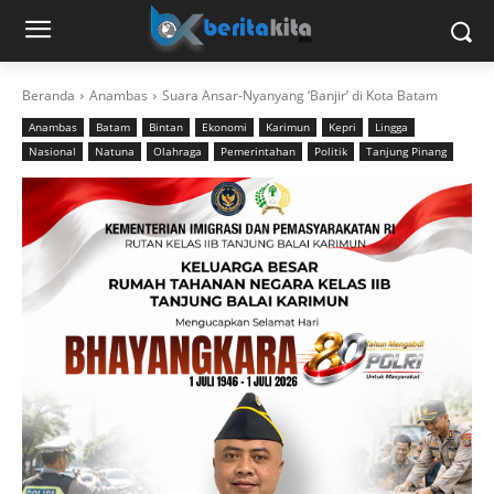
Beranda
Anambas
Suara Ansar-Nyanyang ‘Banjir’ di Kota Batam
Anambas
Batam
Bintan
Ekonomi
Karimun
Kepri
Lingga
Nasional
Natuna
Olahraga
Pemerintahan
Politik
Tanjung Pinang