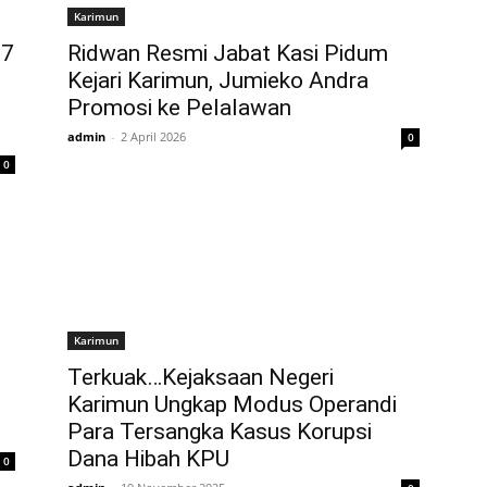
Karimun
97
Ridwan Resmi Jabat Kasi Pidum
Kejari Karimun, Jumieko Andra
Promosi ke Pelalawan
admin
-
2 April 2026
0
0
Karimun
Terkuak…Kejaksaan Negeri
Karimun Ungkap Modus Operandi
Para Tersangka Kasus Korupsi
Dana Hibah KPU
0