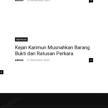
admin
-
19 November 2025
0
Karimun
Kejari Karimun Musnahkan Barang
Bukti dari Ratusan Perkara
admin
-
21 Desember 2023
0
0