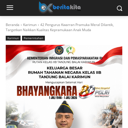
Beranda
Karimun
42 Pengurus Kwarran Pramuka Meral Dilantik,
Targetkan Naikkan Kualitas Kepramukaan Anak Muda
Karimun
Pemerintahan