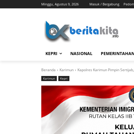
Minggu, Agustus 9, 2026
Masuk / Bergabung
Pedom
KEPRI
NASIONAL
PEMERINTAHA
Beranda
Karimun
Kapolres Karimun Pimpin Sertijab,
Karimun
Kepri