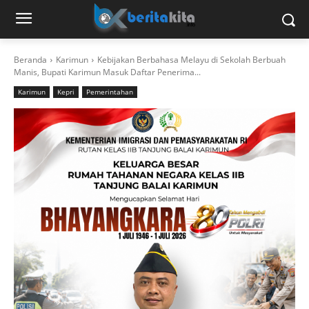
Beranda
Karimun
Kebijakan Berbahasa Melayu di Sekolah Berbuah
Manis, Bupati Karimun Masuk Daftar Penerima...
Karimun
Kepri
Pemerintahan