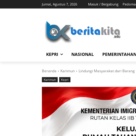
Jumat, Agustus 7, 2026
Masuk / Bergabung
Pedoman
KEPRI
NASIONAL
PEMERINTAHA
Beranda
Karimun
Lindungi Masyarakat dari Barang I
Karimun
Kepri