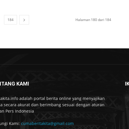
184
Halaman 180 dari 184
NTANG KAMI
I
takita.info adalah portal berita online yang menyajikan
ta secara akurat dan berimbang sesuai dengan aturan
n Pers Indonesia
ungi Kami:
cumaberitakita@gmail.com