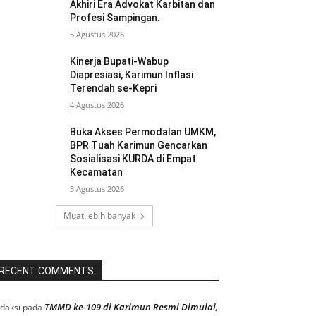
Akhiri Era Advokat Karbitan dan
Profesi Sampingan.
5 Agustus 2026
Kinerja Bupati-Wabup
Diapresiasi, Karimun Inflasi
Terendah se-Kepri
4 Agustus 2026
Buka Akses Permodalan UMKM,
BPR Tuah Karimun Gencarkan
Sosialisasi KURDA di Empat
Kecamatan
3 Agustus 2026
Muat lebih banyak
RECENT COMMENTS
TMMD ke-109 di Karimun Resmi Dimulai,
daksi
pada