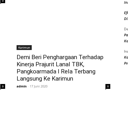
0
In
Ef
Di
De
Pa
K
Karimun
In
Demi Beri Penghargaan Terhadap
K
Pr
Kinerja Prajurit Lanal TBK,
Pangkoarmada I Rela Terbang
Langsung Ke Karimun
admin
-
17 Juni 2020
0
0