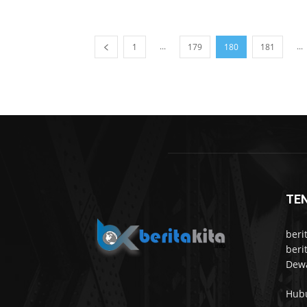
...
...
1
179
180
181
TE
beri
beri
Dewa
Hub