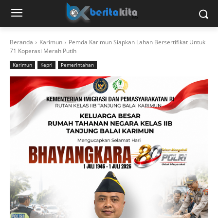
Beranda
Karimun
Pemda Karimun Siapkan Lahan Bersertifikat Untuk
71 Koperasi Merah Putih
Karimun
Kepri
Pemerintahan