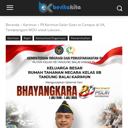
Beranda
Karimun
PII Karimun Gelar Goes to Campus di UK,
Tandatangani MOU untuk Lulusan...
Karimun
Kepri
Komunitas/Organisasi
Pemerintahan