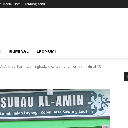
 Media Siber
Tentang Kami
N
KRIMINAL
EKONOMI
Al Amin di Karimun, Tingkatkan Kenyamanan Jemaah
timah10